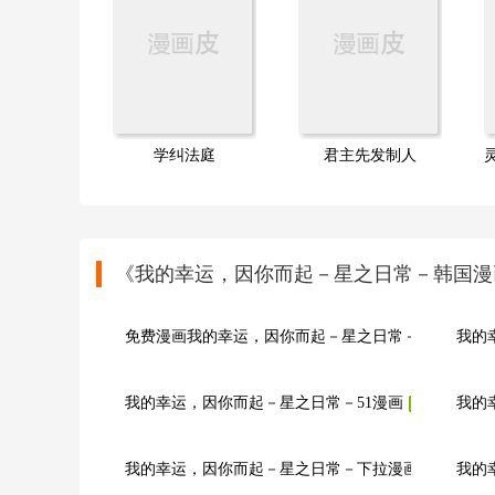
学纠法庭
君主先发制人
《我的幸运，因你而起－星之日常－韩国漫
免费漫画我的幸运，因你而起－星之日常－
我的
我的幸运，因你而起－星之日常－51漫画
我的
我的幸运，因你而起－星之日常－下拉漫画
我的