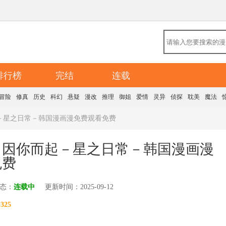
排行榜
完结
连载
冒险
修真
历史
科幻
悬疑
漫改
推理
御姐
爱情
灵异
侦探
耽美
魔法
－星之日常－韩国漫画漫免费观看免费
，因你而起－星之日常－韩国漫画漫
免费
态：
连载中
更新时间：2025-09-12
：
325