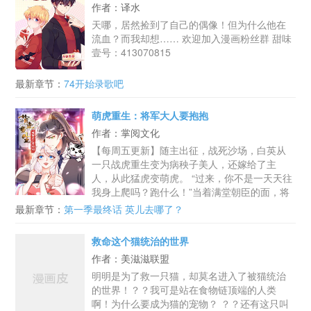
作者：译水
天哪，居然捡到了自己的偶像！但为什么他在
流血？而我却想…… 欢迎加入漫画粉丝群 甜味
壹号：413070815
最新章节：
74开始录歌吧
萌虎重生：将军大人要抱抱
作者：掌阅文化
【每周五更新】随主出征，战死沙场，白英从
一只战虎重生变为病秧子美人，还嫁给了主
人，从此猛虎变萌虎。 “过来，你不是一天天往
我身上爬吗？跑什么！”当着满堂朝臣的面，将
军大人冲白英招招手。 “明明是你不让我往你身
最新章节：
第一季最终话 英儿去哪了？
上爬的……”白英一边嘟囔，一边乖乖爬将军大
腿上坐好。 满堂朝臣面面相觑，这是，被将军
救命这个猫统治的世界
大人撒狗粮了。
作者：美滋滋联盟
明明是为了救一只猫，却莫名进入了被猫统治
的世界！？？我可是站在食物链顶端的人类
啊！为什么要成为猫的宠物？ ？？还有这只叫