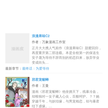
浪漫果味C2
作者：万象漫画工作室
正月大大携人气前作《浪漫果味C》甜蜜回归，
再度重开第二部连载。本是全校第一的保送生
安子晟为等待不辞而别的初恋归来，放弃学业
变成街头…
最新章节：
最终话：为爱等待
邪君宠貂蝉
作者：王曼
漫画《邪君宠貂蝉》他坐拥天下，残暴冷血，
却唯独对一女子藏入心尖，百般呵护。？？她
穿越千年，与妖结缘，与男宠相恋，却与暴君
结下虐缘。…