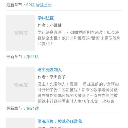
最新章节：
62话 缘还是份
学纠法庭
作者：小畑健
学纠法庭漫画 ，小畑健携新剧本来袭！班会法
庭横空出世！以口才和推理的“驳倒”来赢取胜利
和真相！
最新章节：
第21话
君主先发制人
作者：幸田百子
君主！先发制人！漫画 ，勇往直前的少女阿由
叶开始了告白的新征程！新来的数学老师竟然
是在餐馆帮她付钱的大帅哥？一直在告白与被
拒绝中徘徊的阿由叶人生16年来第一次被表
白！可是这真的是她想要的两情相悦吗…？那
最新章节：
第21话
么老师！请教教我该怎么做吧！
灵魂互换：校草必须爱我