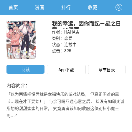
首页
漫画
排行
收藏
我的幸运，因你而起－星之日
常－51漫画
作者：
HAHA吉
类别：
恋爱
状态：连载中
点击：
325
阅读
App下载
章节目录
内容简介：
「以为两情相悦后就是幸福快乐的游戏结局， 但真正困难的章
节…现在才正要始！」 与余可晴互通心意之后， 却没有如邱奕诚
所想的甜甜蜜蜜的日常， 究竟勇者该如何收服这位别扭小魔王
呢…？