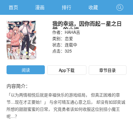
首页
漫画
排行
收藏
我的幸运，因你而起－星之日
常－的小说
作者：
HAHA吉
类别：
恋爱
状态：连载中
点击：
325
阅读
App下载
章节目录
内容简介：
「以为两情相悦后就是幸福快乐的游戏结局， 但真正困难的章
节…现在才正要始！」 与余可晴互通心意之后， 却没有如邱奕诚
所想的甜甜蜜蜜的日常， 究竟勇者该如何收服这位别扭小魔王
呢…？