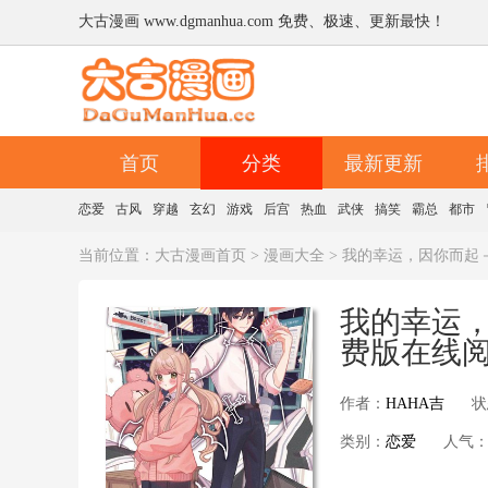
大古漫画 www.dgmanhua.com 免费、极速、更新最快！
首页
分类
最新更新
恋爱
古风
穿越
玄幻
游戏
后宫
热血
武侠
搞笑
霸总
都市
当前位置：
大古漫画首页
>
漫画大全
> 我的幸运，因你而起
我的幸运
费版在线
作者：
HAHA吉
状
类别：
恋爱
人气