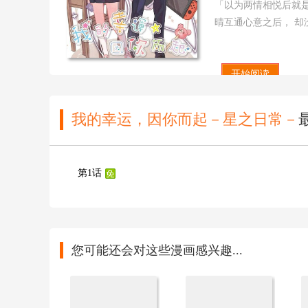
「以为两情相悦后就是
晴互通心意之后， 却
魔王呢…？
我的幸运，因你而起
本漫画的朋友请多多
开始阅读
我的幸运，因你而起－星之日常－
第1话
您可能还会对这些漫画感兴趣...