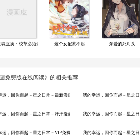
灵魂互换：校草必须爱我
这个女配惹不起
亲爱的死对头
画免费版在线阅读》的相关推荐
幸运，因你而起－星之日常－最新漫画阅读
我的幸运，因你而起－星之日
幸运，因你而起－星之日常－汗汗漫画
我的幸运，因你而起－星之日
幸运，因你而起－星之日常－VIP免费漫画
我的幸运，因你而起－星之日