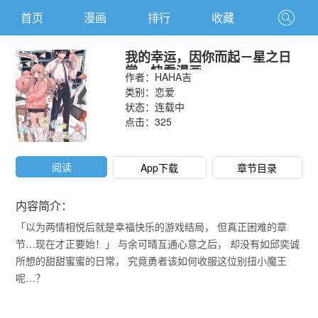
首页
漫画
排行
收藏
我的幸运，因你而起－星之日
常－快看漫画
作者：
HAHA吉
类别：
恋爱
状态：连载中
点击：
325
阅读
App下载
章节目录
内容简介：
「以为两情相悦后就是幸福快乐的游戏结局， 但真正困难的章
节…现在才正要始！」 与余可晴互通心意之后， 却没有如邱奕诚
所想的甜甜蜜蜜的日常， 究竟勇者该如何收服这位别扭小魔王
呢…？