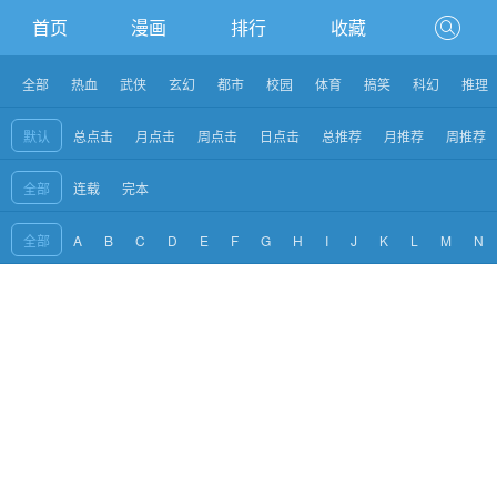
首页
漫画
排行
收藏
全部
热血
武侠
玄幻
都市
校园
体育
搞笑
科幻
推理
默认
总点击
月点击
周点击
日点击
总推荐
月推荐
周推荐
全部
连载
完本
全部
A
B
C
D
E
F
G
H
I
J
K
L
M
N