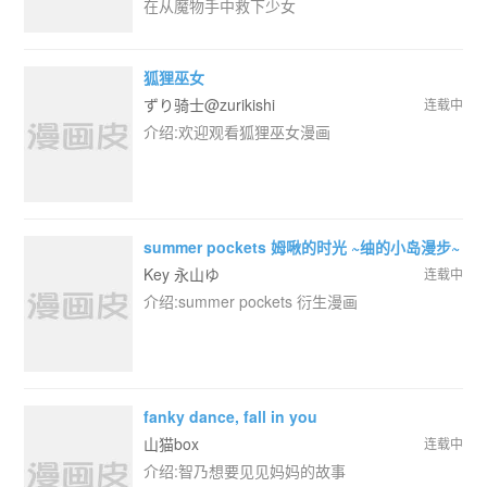
在从魔物手中救下少女
狐狸巫女
ずり骑士@zurikishi
连载中
介绍:欢迎观看狐狸巫女漫画
summer pockets 姆啾的时光 ~䌷的小岛漫步~
Key 永山ゆ
连载中
介绍:summer pockets 衍生漫画
fanky dance, fall in you
山猫box
连载中
介绍:智乃想要见见妈妈的故事