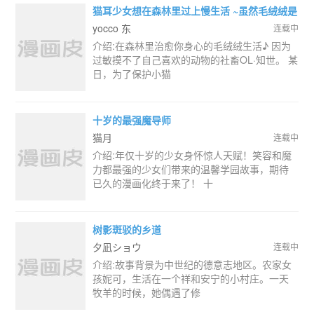
猫耳少女想在森林里过上慢生活 ~虽然毛绒绒是
我所期待的，但圣女和王子大人是意外~
yocco 东
连载中
介绍:在森林里治愈你身心的毛绒绒生活♪ 因为
过敏摸不了自己喜欢的动物的社畜OL·知世。 某
日，为了保护小猫
十岁的最强魔导师
猫月
连载中
介绍:年仅十岁的少女身怀惊人天赋！笑容和魔
力都最强的少女们带来的温馨学园故事，期待
已久的漫画化终于来了！ 十
树影斑驳的乡道
夕凪ショウ
连载中
介绍:故事背景为中世纪的德意志地区。农家女
孩妮可，生活在一个祥和安宁的小村庄。一天
牧羊的时候，她偶遇了修