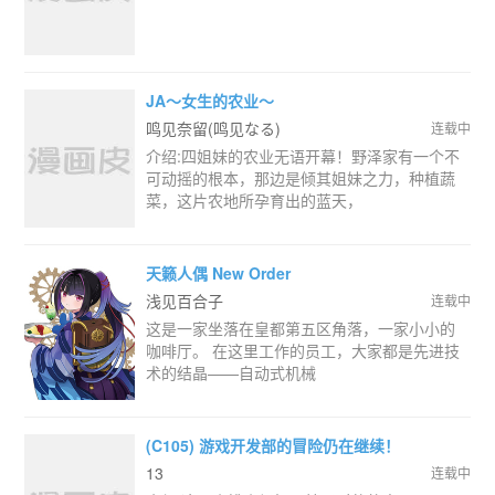
JA～女生的农业～
鸣见奈留(鸣见なる)
连载中
介绍:四姐妹的农业无语开幕！野泽家有一个不
可动摇的根本，那边是倾其姐妹之力，种植蔬
菜，这片农地所孕育出的蓝天，
天籁人偶 New Order
浅见百合子
连载中
这是一家坐落在皇都第五区角落，一家小小的
咖啡厅。 在这里工作的员工，大家都是先进技
术的结晶——自动式机械
(C105) 游戏开发部的冒险仍在继续！
13
连载中