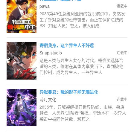
pawa
连载中
2033第49任总统利亚姆的就职演讲中，突然发
生了针对总统的恐怖袭击。而正在保护总统的
SS（特勤人员）苍太，被人们成
寄宿我身，这个异生人不好惹
Snap studio
连载中
这是人类与异生人共存的时代，寄宿灵选择合
适的人类，依附在其体内享受当下，直到被他
们控制，成为异生人，一些异生人
异狱暴君：我的影子能无限进化
萌月文化
连载中
2035年，异域裂缝撕开世界防线，虫族、兽族
肆虐，人类靠“进阶者”苦撑。李逸本在一次异人
袭击中被同伴背叛，濒死之