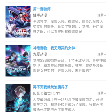
第一御兽师
触手动漫
连载中
全球异变，魔兽入侵。御兽师，肩负起拯救人
类文明的重任。肖星宇穿越后，觉醒。开启魔
神之眼，可以看穿所有御兽隐藏
神级御物：我无限契约女神
九夏动漫
连载中
觉醒SSS级御物天赋，手持无敌圣剑，身穿神级
铠甲，骑着拉风的摩托车，林放：我这身装备
都是女神变的！异兽入侵，末世降临？
再不死我就统治魔界了
阳光 x 绘世TONY
连载中
人类最强战士在一场战斗中被魔族带走，获得
重生之力，却意外转世成为了魔族。只有再次
被杀死才能够再度重生成人