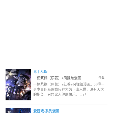
毒手巫医
一桶浆糊（原著）+风狸绘漫画
连载中
一桶浆糊（原著）+红薯+风狸绘漫画。习得一
身本事的巫医嫡传孙大为下山入世，没有天大
的抱负，只想家人健康快乐，自己
爱游戏-系列漫画