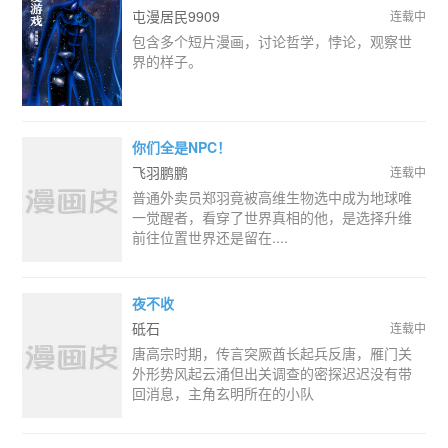
屯漫居民9909
连载中
包含多个短片漫画，讨论哲学，悖论，观察世
界的样子。
你们全是NPC！
飞羽鹏鹏
连载中
普通外卖员郑羽竟被高维生物选中成为地球唯
一觉醒者，看穿了世界真相的他，是选择升维
前往位置世界还是留在....
夜不收
砥石
连载中
唐高宗时期，传言突厥酋长起兵反唐，雁门关
外形势风起云涌但出关调查的密探迟迟没有带
回消息，主角玄明所在的小队