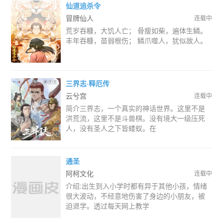
仙道追杀令
冒牌仙人
连载中
荒岁吞糠，大饥人亡； 骨瘦如柴，遍体生鳞。
丰年吞糠，苗弱根伤； 鳞爪噬人，犹似故人。
三界志·释厄传
云兮宫
连载中
简介三界志，一个真实的神话世界。这里不是
洪荒流，这里不是斗兽棋。没有境大一级压死
人，没有圣人之下皆蝼蚁。在
通圣
阿柯文化
连载中
介绍:出生到入小学时都有异于其他小孩，情绪
很大波动，不经意地伤害了身边的小朋友，被
迫退学。透过每天网上教学