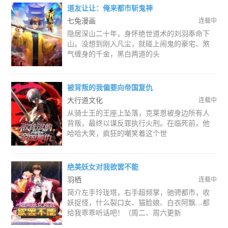
道友让让：俺来都市斩鬼神
七兔漫画
连载中
隐居深山二十年，身怀绝世道术的刘羽奉命下
山。没想到刚入凡尘，就碰上闹鬼的豪宅、煞
气缠身的千金，黑白两道的头
被背叛的我偏要向帝国复仇
大行道文化
连载中
从骑士王的王座上坠落，克莱恩被身边所有人
背叛，最终以谋反罪执行火刑。在临死前，他
哈哈大笑，疯狂的嘲笑着这个世
绝美妖女对我欲罢不能
羽栖
连载中
简介左手玲珑塔，右手超频掌，驰骋都市，收
妖捉怪，什么裂口女、猫脸娘、白衣阿飘…都
给我乖乖听话吧！（周二、周六更新