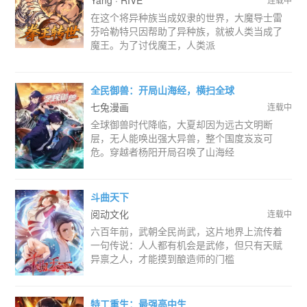
Yang · RIVE
在这个将异种族当成奴隶的世界，大魔导士雷
芬哈勒特只因帮助了异种族，就被人类当成了
魔王。为了讨伐魔王，人类派
全民御兽：开局山海经，横扫全球
七兔漫画
连载中
全球御兽时代降临，大夏却因为远古文明断
层，无人能唤出强大异兽，整个国度岌岌可
危。穿越者杨阳开局召唤了山海经
斗曲天下
阅动文化
连载中
六百年前，武朝全民尚武，这片地界上流传着
一句传说：人人都有机会是武修，但只有天赋
异禀之人，才能摸到酿造师的门槛
特工重生：最强高中生