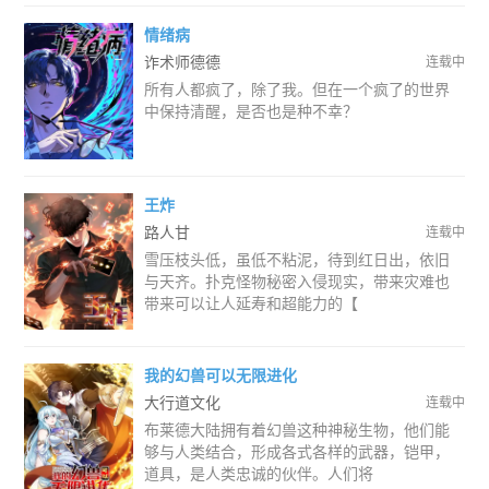
情绪病
诈术师德德
连载中
所有人都疯了，除了我。但在一个疯了的世界
中保持清醒，是否也是种不幸？
王炸
路人甘
连载中
雪压枝头低，虽低不粘泥，待到红日出，依旧
与天齐。扑克怪物秘密入侵现实，带来灾难也
带来可以让人延寿和超能力的【
我的幻兽可以无限进化
大行道文化
连载中
布莱德大陆拥有着幻兽这种神秘生物，他们能
够与人类结合，形成各式各样的武器，铠甲，
道具，是人类忠诚的伙伴。人们将