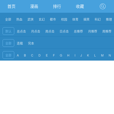
首页
漫画
排行
收藏
全部
热血
武侠
玄幻
都市
校园
体育
搞笑
科幻
推理
默认
总点击
月点击
周点击
日点击
总推荐
月推荐
周推荐
全部
连载
完本
全部
A
B
C
D
E
F
G
H
I
J
K
L
M
N