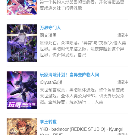
第一个契约人形晶兽的觉醒者，并获得把晶兽
变成漂亮妹子的特殊能
万界守门人
阅文漫画
连载中
星球死亡，众神陨落。“异常”与“灾祸”入侵人类
世界。黑暗时代来临之际，沈夜穿越到这个异
世界，惊奇得发现，自己
玩家清除计划！当异变降临人间
iCiyuan动漫
连载中
末世预言成真，黑暗星体逼近，整个蓝星变成
末世游戏，全体人类沦为NPC，供天外玩家杀
戮。全球异变，玩家横行……人类
拳王转世
YKB · badmoon(REDICE STUDIO) · Kyungil
连载中