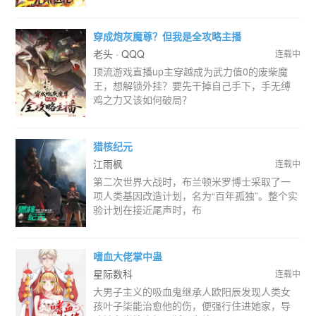
穿成炮灰魔尊？但我是全攻略主播
老头 · QQQ
连载中
顶流游戏直播up主穿越成为武力值0的废柴魔
王，想解锁外挂？要先干掉自己手下，手无缚
鸡之力又该如何破局？
猎核纪元
江雨枫
连载中
第二次世界大战时，布兰顿米罗博士采取了一
项人类基因改造计划，名为“百年孤独”。整个实
验计划在接近尾声时，布
嗜血大佬掌中蛊
星际数科
连载中
大男子主义的吸血鬼继承人欧阳辰发现人类女
孩叶子柒能治愈他的伤，便强行住进她家，导