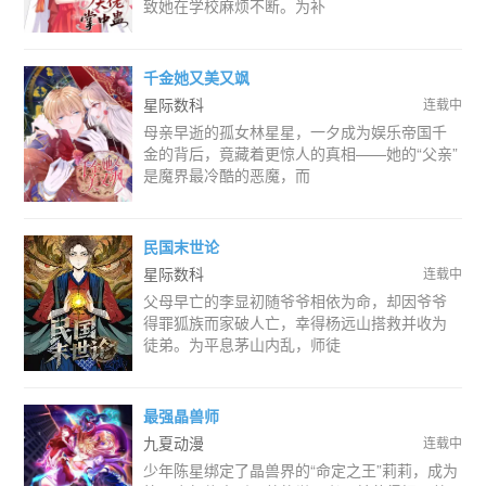
致她在学校麻烦不断。为补
千金她又美又飒
星际数科
连载中
母亲早逝的孤女林星星，一夕成为娱乐帝国千
金的背后，竟藏着更惊人的真相——她的“父亲”
是魔界最冷酷的恶魔，而
民国末世论
星际数科
连载中
父母早亡的李显初随爷爷相依为命，却因爷爷
得罪狐族而家破人亡，幸得杨远山搭救并收为
徒弟。为平息茅山内乱，师徒
最强晶兽师
九夏动漫
连载中
少年陈星绑定了晶兽界的“命定之王”莉莉，成为