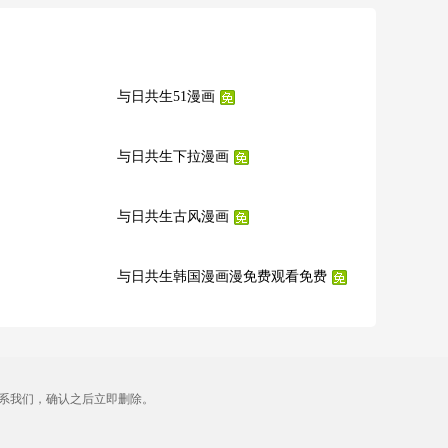
与日共生51漫画
与日共生下拉漫画
与日共生古风漫画
与日共生韩国漫画漫免费观看免费
系我们，确认之后立即删除。