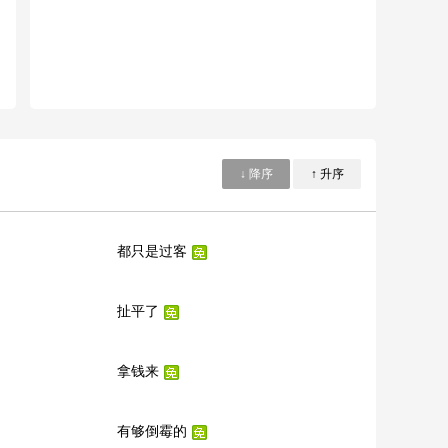
↓ 降序
↑ 升序
都只是过客
扯平了
拿钱来
有够倒霉的