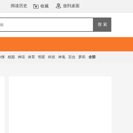
阅读历史
放到桌面
收藏
搜 索
惊悚
校园
神话
体育
明星
科技
神鬼
百合
萝莉
全部