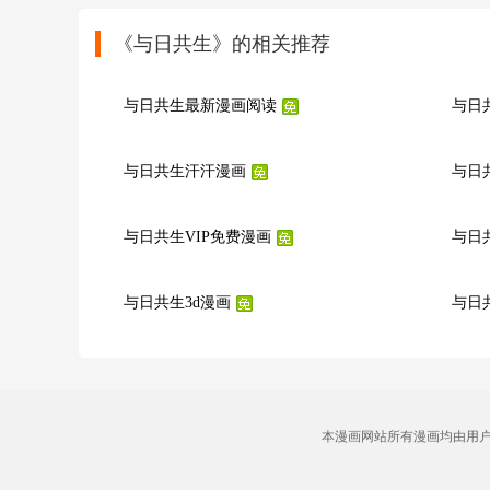
《与日共生》的相关推荐
与日共生最新漫画阅读
与日
与日共生汗汗漫画
与日
与日共生VIP免费漫画
与日
与日共生3d漫画
与日
本漫画网站所有漫画均由用