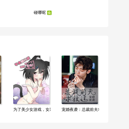
碰哪呢
为了美少女游戏，女装也是不可避免的
宠婚夜袭：总裁前夫求放过