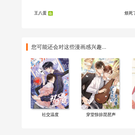
王八蛋
烦死
您可能还会对这些漫画感兴趣...
社交温度
穿堂惊掠琵琶声