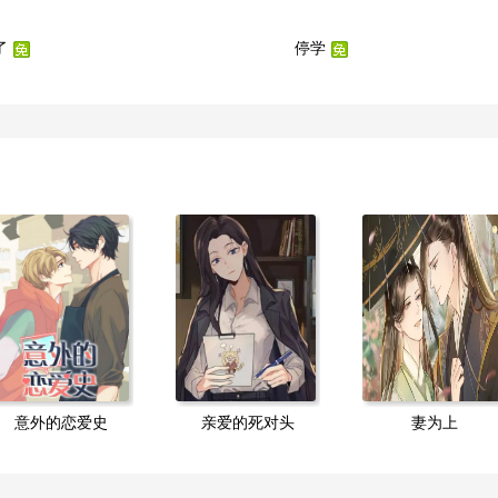
了
停学
意外的恋爱史
亲爱的死对头
妻为上