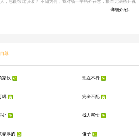
的人，总能彼此识破？ 不知为何，我对杨一宇格外在意，根本无法移开视
详细介绍↓
http://www.dagumanhua.cc/manhua/40557/
喜欢本漫画的朋友请多多分享
打造绿色好看的下拉漫画
自尊
的家伙
现在不行
叮嘱
完全不配
好处
找人帮忙
真够厚的
傻子