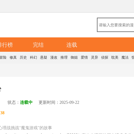
排行榜
完结
连载
冒险
修真
历史
科幻
悬疑
漫改
推理
御姐
爱情
灵异
侦探
耽美
魔法
e
状态：
连载中
更新时间：2025-09-22
：
38
心理战挑战“魔鬼游戏”的故事