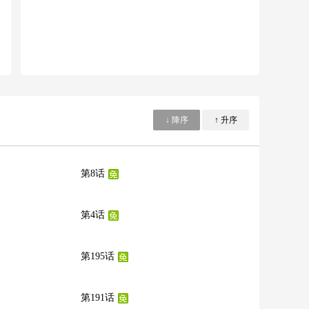
↓ 降序
↑ 升序
第8话
第4话
第195话
第191话