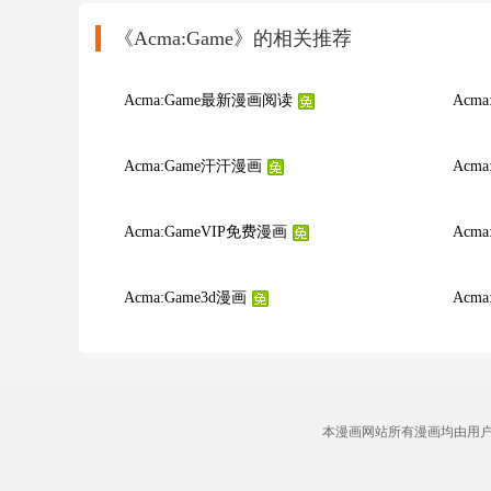
第162话
第16
《Acma:Game》的相关推荐
第158话
第15
Acma:Game最新漫画阅读
Acm
第154话
第15
Acma:Game汗汗漫画
Acm
第150话
第14
Acma:GameVIP免费漫画
Acm
第146话
第14
Acma:Game3d漫画
Acm
第143话
第14
第139话
第13
本漫画网站所有漫画均由用
第135话
第13