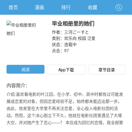
首页
漫画
排行
收藏
毕业相册里的她们
作者：
三河ごーすと
类别：
欢乐向
校园
泛爱
状态：连载中
点击：
57
阅读
App下载
章节目录
内容简介：
介绍:喜欢看电影的叶江回，在小学、初中、高中时都有过可能发
展成恋爱的对象，但因恋爱经验不足，始终都未能迈出那一步。
由此，他发誓在大学里不再关注恋爱，全心投入电影社团的活
动。然而，这个决心刚立下不久，他就在电影社团里遇见了大塚
大空，并对她产生了恋心——？ 本应成为回忆的恋情，竟全部聚
在一起袭来！！恋爱Flag大回收的爱情喜剧，开幕！