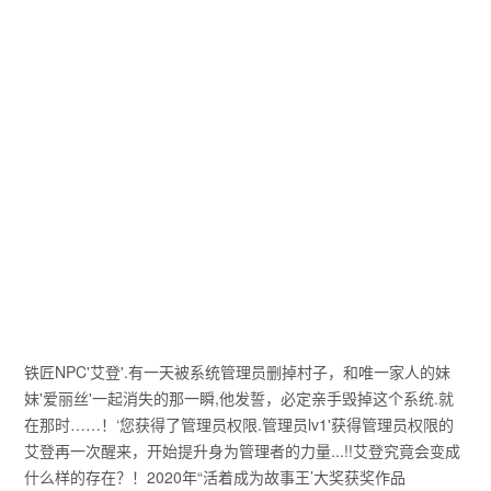
铁匠NPC'艾登'.有一天被系统管理员删掉村子，和唯一家人的妹
妹'爱丽丝'一起消失的那一瞬,他发誓，必定亲手毁掉这个系统.就
在那时……！‘您获得了管理员权限.管理员lv1'获得管理员权限的
艾登再一次醒来，开始提升身为管理者的力量...!!艾登究竟会变成
什么样的存在？！2020年“活着成为故事王’大奖获奖作品