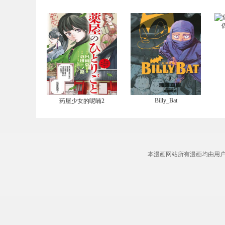
Billy_Bat
药屋少女的呢喃2
本漫画网站所有漫画均由用