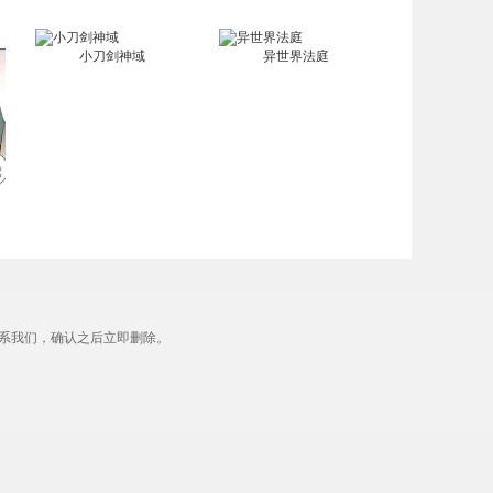
小刀剑神域
异世界法庭
系我们，确认之后立即删除。