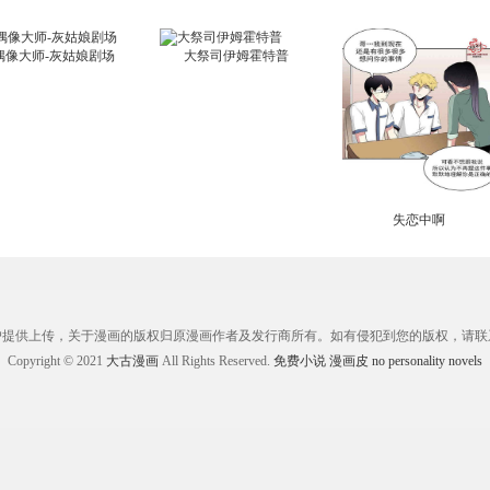
偶像大师-灰姑娘剧场
大祭司伊姆霍特普
失恋中啊
户提供上传，关于漫画的版权归原漫画作者及发行商所有。如有侵犯到您的版权，请联
Copyright © 2021
大古漫画
All Rights Reserved.
免费小说
漫画皮
no personality novels