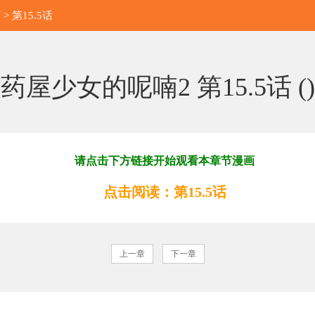
画
> 第15.5话
药屋少女的呢喃2 第15.5话 (
)
请点击下方链接开始观看本章节漫画
点击阅读：第15.5话
上一章
下一章